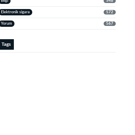
Bilgi
548
Elektronik sigara
572
Yorum
567
Tags