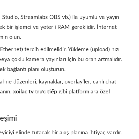
BS Studio, Streamlabs OBS vb.) ile uyumlu ve yayın
bir işlemci ve yeterli RAM gereklidir. İnternet
emin olun.
(Ethernet) tercih edilmelidir. Yükleme (upload) hızı
veya çoklu kamera yayınları için bu oran artmalıdır.
ek bağlantı planı oluşturun.
 sahne düzenleri, kaynaklar, overlay’ler, canlı chat
lanın.
xoilac tv trực tiếp
gibi platformlara özel
leşimi
yiciyi elinde tutacak bir akış planına ihtiyaç vardır.