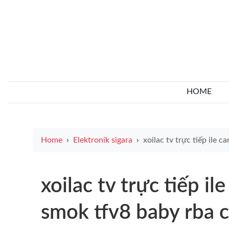
HOME
Home
Elektronik sigara
xoilac tv trực tiếp ile canlı yayın ipuçları ve smok tfv8 baby rba co
xoilac tv trực tiếp ile
smok tfv8 baby rba c