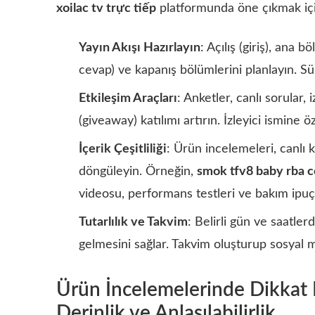
xoilac tv trực tiếp
platformunda öne çıkmak için 
Yayın Akışı Hazırlayın
: Açılış (giriş), ana 
cevap) ve kapanış bölümlerini planlayın. Sür
Etkileşim Araçları
: Anketler, canlı sorular,
(giveaway) katılımı artırın. İzleyici ismine ö
İçerik Çeşitliliği
: Ürün incelemeleri, canlı k
döngüleyin. Örneğin,
smok tfv8 baby rba c
videosu, performans testleri ve bakım ipuçl
Tutarlılık ve Takvim
: Belirli gün ve saatler
gelmesini sağlar. Takvim oluşturup sosyal
Ürün İncelemelerinde Dikkat 
Derinlik ve Anlaşılabilirlik