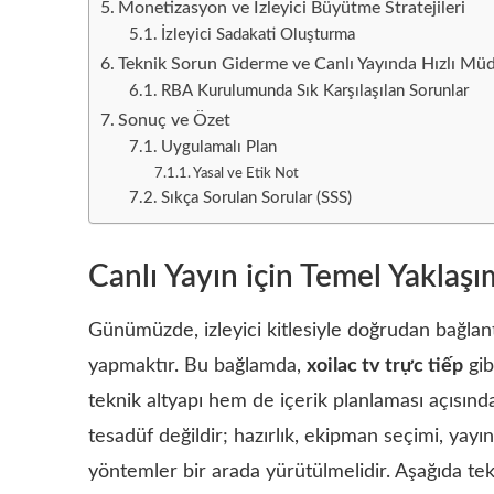
Monetizasyon ve İzleyici Büyütme Stratejileri
İzleyici Sadakati Oluşturma
Teknik Sorun Giderme ve Canlı Yayında Hızlı Müd
RBA Kurulumunda Sık Karşılaşılan Sorunlar
Sonuç ve Özet
Uygulamalı Plan
Yasal ve Etik Not
Sıkça Sorulan Sorular (SSS)
Canlı Yayın için Temel Yaklaşım
Günümüzde, izleyici kitlesiyle doğrudan bağlantı
yapmaktır. Bu bağlamda,
xoilac tv trực tiếp
gib
teknik altyapı hem de içerik planlaması açısından
tesadüf değildir; hazırlık, ekipman seçimi, yayın 
yöntemler bir arada yürütülmelidir. Aşağıda tek