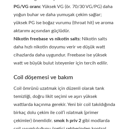
PG/VG oranı:
Yüksek VG (ör. 70/30 VG/PG) daha
yoğun buhar ve daha yumuşak çekim sağlar;
yüksek PG ise boğaz vurumu (throat hit) ve aroma
aktarımı açısından güçlüdür.
Nikotin freebase vs nikotin salts:
Nikotin salts
daha hızlı nikotin doyumu verir ve düşük watt
cihazlarda daha uygundur. Freebase ise yüksek
watt ve büyük bulut isteyenler için tercih edilir.
Coil döşemesi ve bakım
Coil ömrünü uzatmak için düzenli olarak tank
temizliği, doğru likit seçimi ve aşırı yüksek
wattlarda kaçınma gerekir. Yeni bir coil takıldığında
birkaç dolu çekim ile coil’i ıslatmak (primer
çekimler) önemlidir.
smok h priv 2
gibi modlarda
coil uyumluluğunu üretici rehberinden kontrol