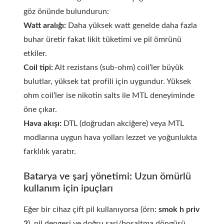
göz önünde bulundurun:
Watt aralığı:
Daha yüksek watt genelde daha fazla
buhar üretir fakat likit tüketimi ve pil ömrünü
etkiler.
Coil tipi:
Alt rezistans (sub-ohm) coil’ler büyük
bulutlar, yüksek tat profili için uygundur. Yüksek
ohm coil’ler ise nikotin salts ile MTL deneyiminde
öne çıkar.
Hava akışı:
DTL (doğrudan akciğere) veya MTL
modlarına uygun hava yolları lezzet ve yoğunlukta
farklılık yaratır.
Batarya ve şarj yönetimi: Uzun ömürlü
kullanım için ipuçları
Eğer bir cihaz çift pil kullanıyorsa (örn:
smok h priv
2
), pil dengesi ve doğru sarj/boşaltma döngüsü