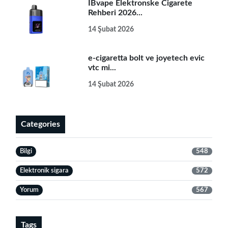
IBvape Elektronske Cigarete
Rehberi 2026...
14 Şubat 2026
e-cigaretta bolt ve joyetech evic
vtc mi...
14 Şubat 2026
Categories
Bilgi
548
Elektronik sigara
572
Yorum
567
Tags