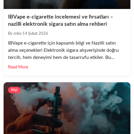
IBVape e-cigarette incelemesi ve fırsatları –
nazilli elektronik sigara satın alma rehberi
By znbo
14 Şubat 2026
IBVape e-cigarette için kapsamlı bilgi ve Nazilli satın
alma seçenekleri Elektronik sigara alışverişinde doğru
tercih, hem deneyimi hem de tasarrufu etkiler. Bu
metinde, özellikle IBVape e-cigarette modellerinin
Read More
özellikleri, avantajları, kullanım ipuçları ve nazilli
elektronik sigara arayışında dikkat edilmesi gereken
hususlar detaylı şekilde ele alınmaktadır. Amacımız,
Bilgi
okuyucunun hem teknik hem de pratik perspektiften
bilinçli seçim yapmasına […]