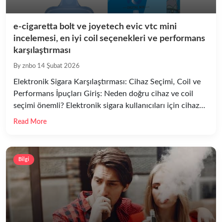
e-cigaretta bolt ve joyetech evic vtc mini
incelemesi, en iyi coil seçenekleri ve performans
karşılaştırması
By znbo
14 Şubat 2026
Elektronik Sigara Karşılaştırması: Cihaz Seçimi, Coil ve
Performans İpuçları Giriş: Neden doğru cihaz ve coil
seçimi önemli? Elektronik sigara kullanıcıları için cihaz
seçimi, coil tercihi ve kullanım ayarları bir araya
Read More
geldiğinde elde edilen tat, buhar yoğunluğu ve batarya
performansı doğrudan etkilenir. Bu yazıda, popüler iki
seçenek olan e-cigaretta bolt ve joyetech evic vtc mini
Bilgi
modellerini […]