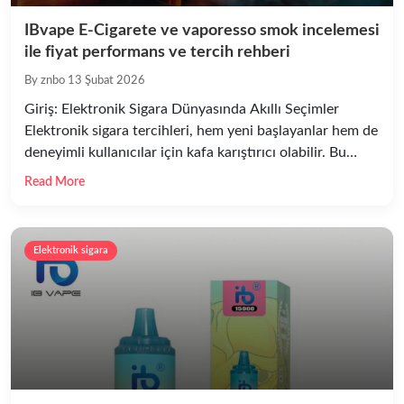
IBvape E-Cigarete ve vaporesso smok incelemesi
ile fiyat performans ve tercih rehberi
By znbo
13 Şubat 2026
Giriş: Elektronik Sigara Dünyasında Akıllı Seçimler
Elektronik sigara tercihleri, hem yeni başlayanlar hem de
deneyimli kullanıcılar için kafa karıştırıcı olabilir. Bu
metinde, pazarın dikkat çeken markaları arasında yer
Read More
alan IBvape E-Cigarete ve vaporesso smok arasındaki
farkları, fiyat-performans oranlarını, kullanım
senaryolarını ve satın alma kararında göz önünde
Elektronik sigara
bulundurmanız gereken teknik kriterleri detaylı ve pratik
bir şekilde […]