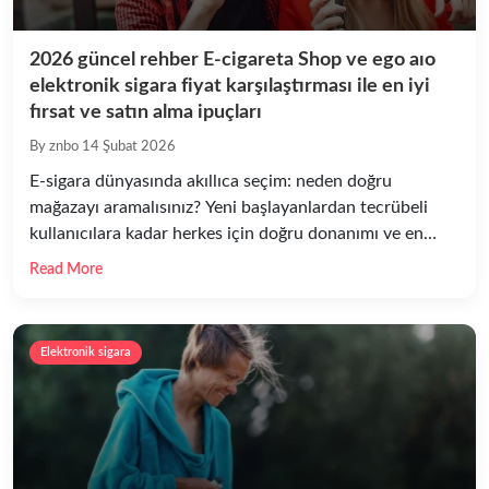
2026 güncel rehber E-cigareta Shop ve ego aıo
elektronik sigara fiyat karşılaştırması ile en iyi
fırsat ve satın alma ipuçları
By znbo
14 Şubat 2026
E-sigara dünyasında akıllıca seçim: neden doğru
mağazayı aramalısınız? Yeni başlayanlardan tecrübeli
kullanıcılara kadar herkes için doğru donanımı ve en
doğru E-cigareta Shop seçimini yapmak, hem
Read More
performans hem de bütçe açısından kritik öneme
sahiptir. Bu rehber, özellikle ego aıo elektronik sigara
fiyat arayanlar için tasarlanmış, piyasadaki seçenekleri,
Elektronik sigara
fiyat değişkenlerini, satın alma ipuçlarını ve bakım
önerilerini kapsamlı […]