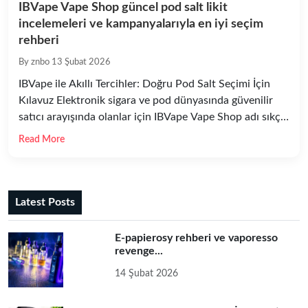
IBVape Vape Shop güncel pod salt likit
incelemeleri ve kampanyalarıyla en iyi seçim
rehberi
By znbo
13 Şubat 2026
IBVape ile Akıllı Tercihler: Doğru Pod Salt Seçimi İçin
Kılavuz Elektronik sigara ve pod dünyasında güvenilir
satıcı arayışında olanlar için IBVape Vape Shop adı sıkça
öne çıkar; bunun yanında yoğun nikotin tercih eden
Read More
kullanıcılar için pod salt likit çeşitleri gün geçtikçe daha
fazla talep görüyor. Bu yazıda amacımız, IBVape Vape
Shop ve pod salt likit […]
Latest Posts
E-papierosy rehberi ve vaporesso
revenge...
14 Şubat 2026