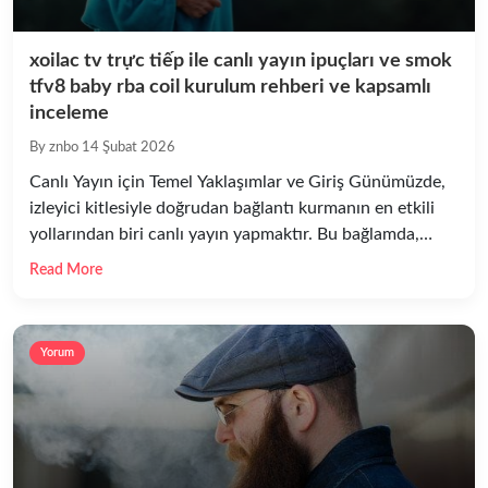
xoilac tv trực tiếp ile canlı yayın ipuçları ve smok
tfv8 baby rba coil kurulum rehberi ve kapsamlı
inceleme
By znbo
14 Şubat 2026
Canlı Yayın için Temel Yaklaşımlar ve Giriş Günümüzde,
izleyici kitlesiyle doğrudan bağlantı kurmanın en etkili
yollarından biri canlı yayın yapmaktır. Bu bağlamda,
xoilac tv trực tiếp gibi platformlara yönelik canlı yayın
Read More
stratejileri, hem teknik altyapı hem de içerik planlaması
açısından dikkatle ele alınmalıdır. Canlı yayın başarısı
tesadüf değildir; hazırlık, ekipman seçimi, yayın
Yorum
içeriğinin yapısı ve […]