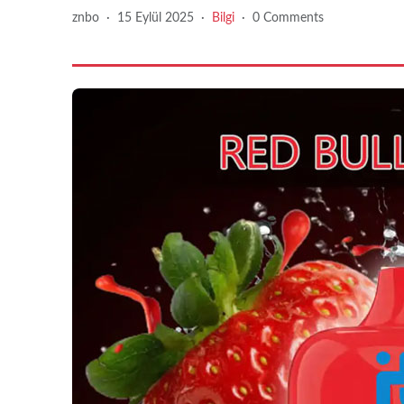
znbo
·
15 Eylül 2025
·
Bilgi
·
0 Comments