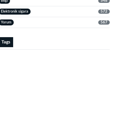
Bilgi
548
Elektronik sigara
572
Yorum
567
Tags