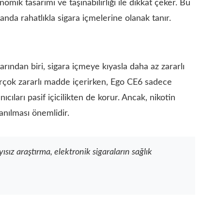
omik tasarımı ve taşınabilirliği ile dikkat çeker. Bu
manda rahatlıkla sigara içmelerine olanak tanır.
rından biri, sigara içmeye kıyasla daha az zararlı
birçok zararlı madde içerirken, Ego CE6 sadece
nıcıları pasif içicilikten de korur. Ancak, nikotin
lanılması önemlidir.
ız araştırma, elektronik sigaraların sağlık