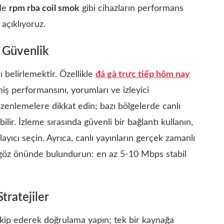
ile
rpm rba coil smok
gibi cihazların performans
açıklıyoruz.
e Güvenlik
ı belirlemektir. Özellikle
đá gà trực tiếp hôm nay
iş performansını, yorumları ve izleyici
üzenlemelere dikkat edin; bazı bölgelerde canlı
lir. İzleme sırasında güvenli bir bağlantı kullanın,
ayıcı seçin. Ayrıca, canlı yayınların gerçek zamanlı
ini göz önünde bulundurun: en az 5-10 Mbps stabil
tratejiler
akip ederek doğrulama yapın; tek bir kaynağa