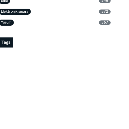
Bilgi
548
Elektronik sigara
572
Yorum
567
Tags