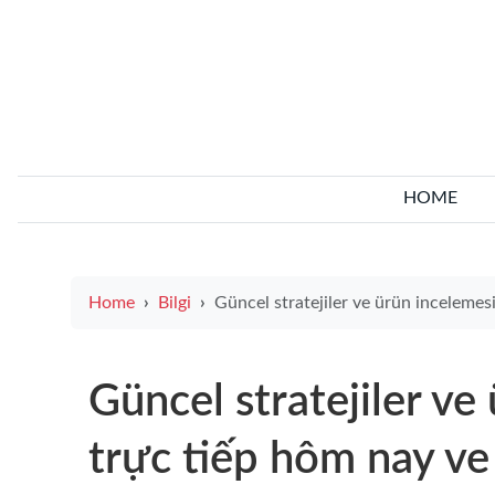
HOME
Home
Bilgi
Güncel stratejiler ve ürün incelemesi đá gà trực tiếp hôm nay ve rpm rba coil smok için kapsamlı rehb
Güncel stratejiler ve
trực tiếp hôm nay ve