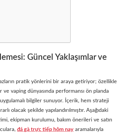
lemesi: Güncel Yaklaşımlar ve
ların pratik yönlerini bir araya getiriyor; özellikle
ar ve vaping dünyasında performansı ön planda
e uygulamalı bilgiler sunuyor. İçerik, hem strateji
arlı olacak şekilde yapılandırılmıştır. Aşağıdaki
timi, ekipman kurulumu, bakım önerileri ve satın
uculara,
đá gà trực tiếp hôm nay
aramalarıyla