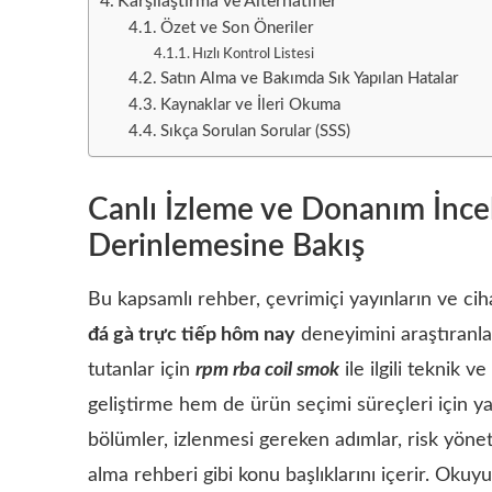
Karşılaştırma ve Alternatifler
Özet ve Son Öneriler
Hızlı Kontrol Listesi
Satın Alma ve Bakımda Sık Yapılan Hatalar
Kaynaklar ve İleri Okuma
Sıkça Sorulan Sorular (SSS)
Canlı İzleme ve Donanım İnce
Derinlemesine Bakış
Bu kapsamlı rehber, çevrimiçi yayınların ve cihaz
đá gà trực tiếp hôm nay
deneyimini araştıranl
tutanlar için
rpm rba coil smok
ile ilgili teknik v
geliştirme hem de ürün seçimi süreçleri için yar
bölümler, izlenmesi gereken adımlar, risk yöne
alma rehberi gibi konu başlıklarını içerir. Okuy