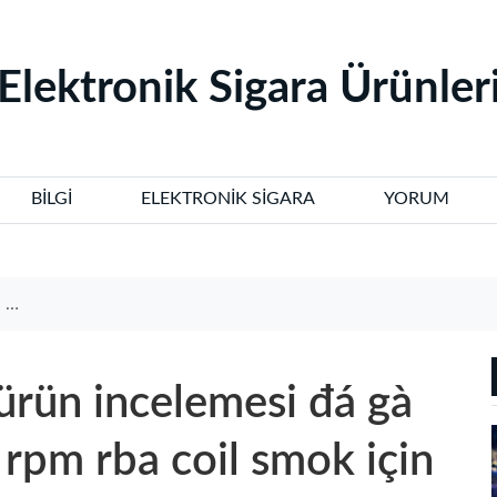
‌Elektronik Sigara Ürünleri
BILGI
ELEKTRONIK SIGARA
YORUM
er
 ürün incelemesi đá gà
 rpm rba coil smok için