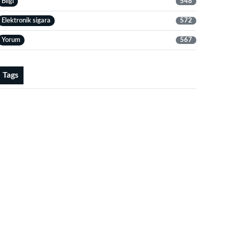
Bilgi
548
Elektronik sigara
572
Yorum
567
Tags