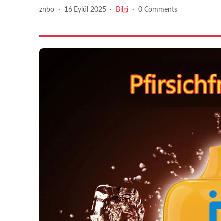
znbo
·
16 Eylül 2025
·
Bilgi
·
0 Comments