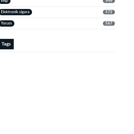
Bilgi
548
Elektronik sigara
572
Yorum
567
Tags