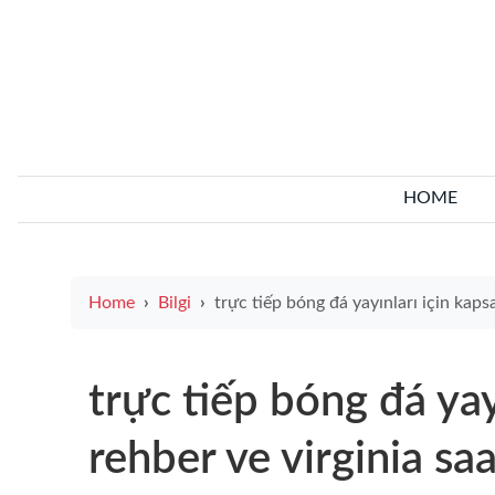
HOME
Home
Bilgi
trực tiếp bóng đá yayınları için kapsamlı rehber ve virginia saat uyumlu canlı maç takip seçenekle
trực tiếp bóng đá yay
rehber ve virginia sa