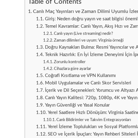
Table of Contents
Canlı Maç Yayınları ve Zaman Dilimi Uyumlu İzl
Giriş: Neden doğru yayın ve saat bilgisi öneml
Temel Kavramlar: Canlı Yayın, Akış Hızı ve Zam
Canlı yayın (Live streaming) nedir?
Zaman dilimleri ve uyum: Virginia örneği
Doğru Kaynakları Bulma: Resmi Yayıncılar ve Al
Teknik Hazırlık: En İyi İzleme Deneyimi İçin İp
Zorunlu kontroller
Cihazlara göre ayarlar
Coğrafi Kısıtlama ve VPN Kullanımı
Mobil Uygulamalar ve Canlı Skor Servisleri
İçerik ve Dil Seçenekleri: Yorumcu ve Altyazı A
Canlı Yayın Kalitesi: 720p, 1080p, 4K ve Yayın
Yayın Güvenliği ve Yasal Konular
Yerel Saatlere Hızlı Dönüşüm: Virginia Saatin
Canlı Bildirimler ve Takvim Entegrasyonları
Yerel İzleme Toplulukları ve Sosyal Platforml
SEO ve İçerik İpuçları: Yayın Rehberi Siteleri 