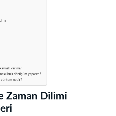
Adım
z kaynak var mı?
a nasıl hızlı dönüşüm yaparım?
li yöntem nedir?
ve Zaman Dilimi
eri