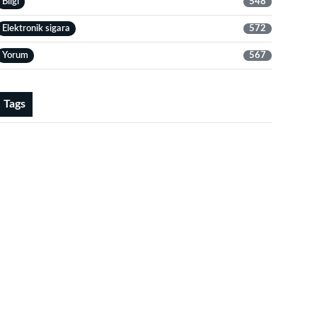
Bilgi
548
Elektronik sigara
572
Yorum
567
Tags