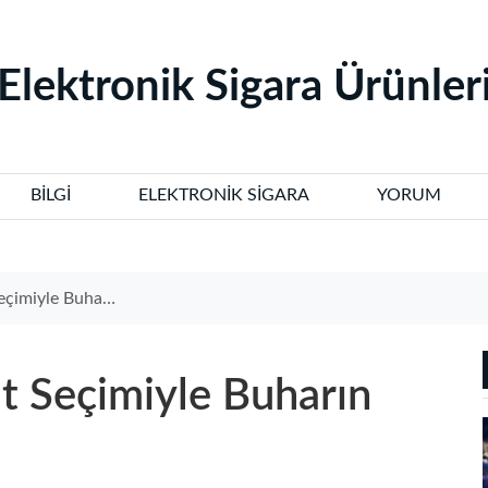
‌Elektronik Sigara Ürünleri
BILGI
ELEKTRONIK SIGARA
YORUM
uharın Tadını Çıkarın
it Seçimiyle Buharın