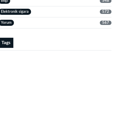
Bilgi
548
Elektronik sigara
572
Yorum
567
Tags