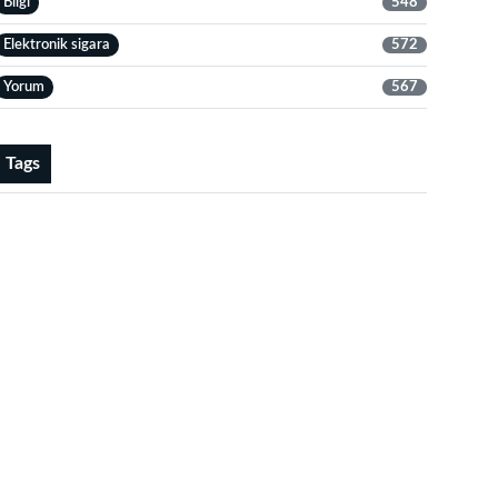
Bilgi
548
Elektronik sigara
572
Yorum
567
Tags