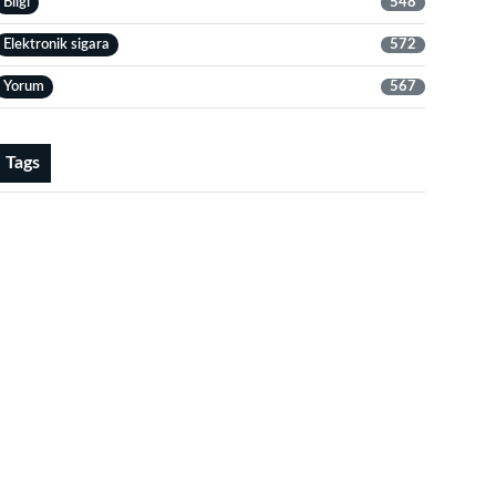
Bilgi
548
Elektronik sigara
572
Yorum
567
Tags