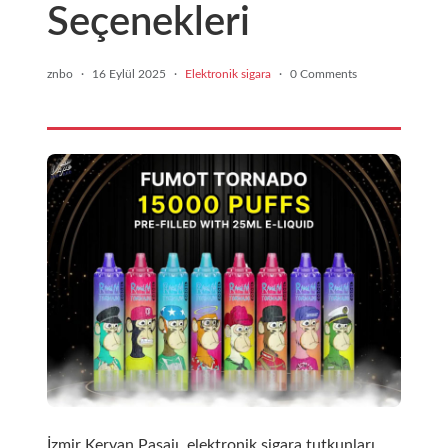
Seçenekleri
znbo
·
16 Eylül 2025
·
Elektronik sigara
·
0 Comments
İzmir Kervan Pasajı, elektronik sigara tutkunları