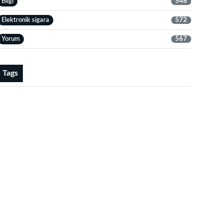
Bilgi
548
Elektronik sigara
572
Yorum
567
Tags