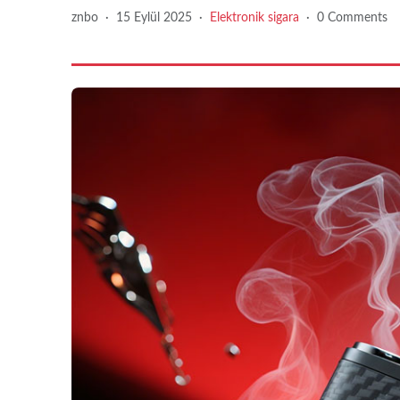
znbo
·
15 Eylül 2025
·
Elektronik sigara
·
0 Comments