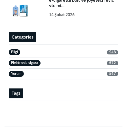
e-cigaretta bolt ve joyetech evic
vtc mi...
14 Şubat 2026
Categories
Bilgi
548
Elektronik sigara
572
Yorum
567
Tags