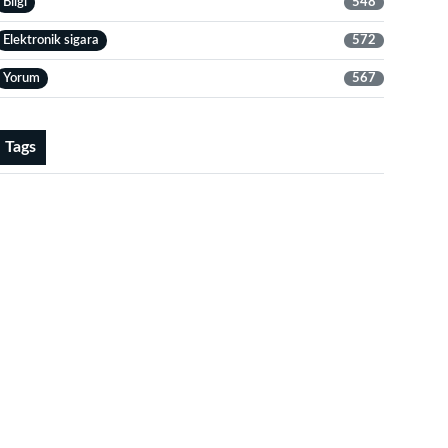
Bilgi
548
Elektronik sigara
572
Yorum
567
Tags