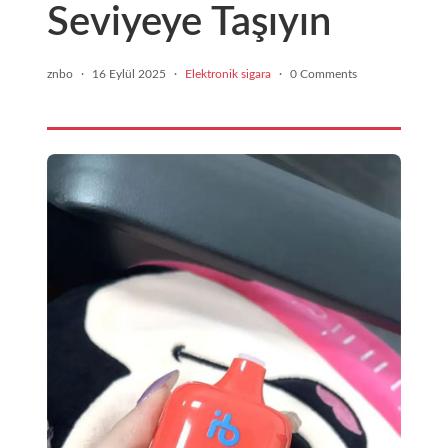
Seviyeye Taşıyın
znbo
·
16 Eylül 2025
·
Elektronik sigara
·
0 Comments