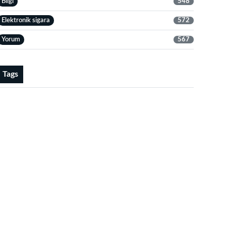
Bilgi
548
Elektronik sigara
572
Yorum
567
Tags