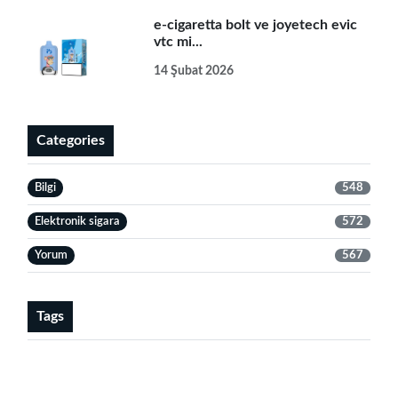
e-cigaretta bolt ve joyetech evic
vtc mi...
14 Şubat 2026
Categories
Bilgi
548
Elektronik sigara
572
Yorum
567
Tags