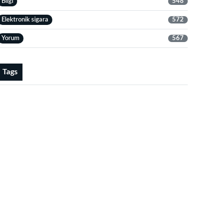
Bilgi
548
Elektronik sigara
572
Yorum
567
Tags