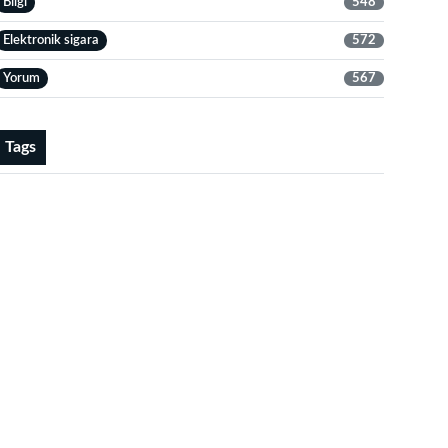
Bilgi
548
Elektronik sigara
572
Yorum
567
Tags