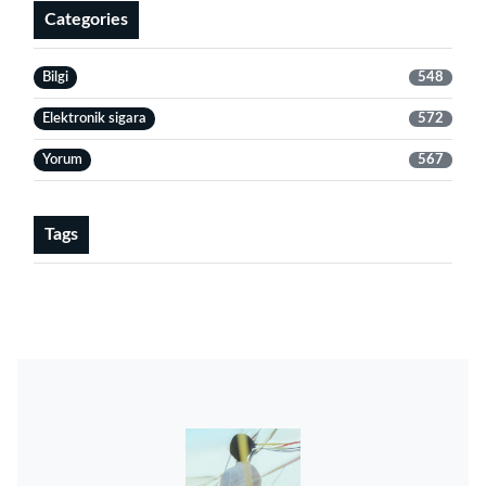
Categories
Bilgi
548
Elektronik sigara
572
Yorum
567
Tags